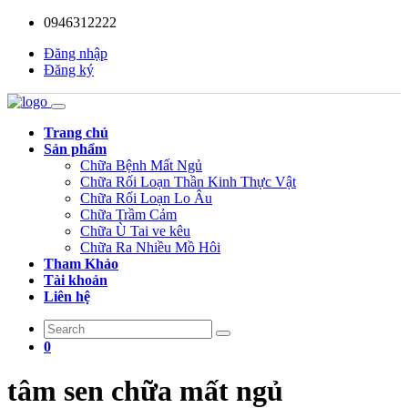
0946312222
Đăng nhập
Đăng ký
Trang chủ
Sản phẩm
Chữa Bệnh Mất Ngủ
Chữa Rối Loạn Thần Kinh Thực Vật
Chữa Rối Loạn Lo Âu
Chữa Trầm Cảm
Chữa Ù Tai ve kêu
Chữa Ra Nhiều Mồ Hôi
Tham Khảo
Tài khoản
Liên hệ
0
tâm sen chữa mất ngủ