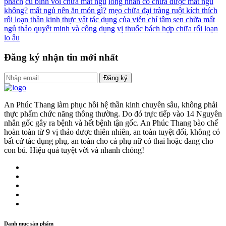
phách
củ bình vôi chữa mất ngủ
long nhãn có chữa được mất ngủ
không?
mất ngủ nên ăn món gì?
mẹo chữa đại tràng ruột kích thích
rối loạn thần kinh thực vật
tác dụng của viễn chí
tâm sen chữa mất
ngủ
thảo quyết minh và công dụng
vị thuốc bách hợp chữa rối loạn
lo âu
Đăng ký nhận tin mới nhất
Đăng ký
An Phúc Thang làm phục hồi hệ thần kinh chuyên sâu, không phải
thực phẩm chức năng thông thường. Do đó trực tiếp vào 14 Nguyên
nhân gốc gây ra bệnh và hết bệnh tận gốc. An Phúc Thang bào chế
hoàn toàn từ 9 vị thảo dược thiên nhiên, an toàn tuyệt đối, không có
bất cứ tác dụng phụ, an toàn cho cả phụ nữ có thai hoặc đang cho
con bú. Hiệu quả tuyệt vời và nhanh chóng!
Danh mục sản phẩm