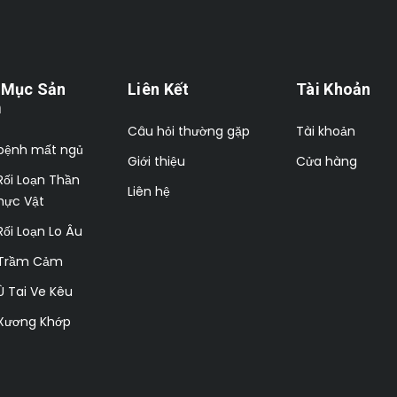
 Mục Sản
Liên Kết
Tài Khoản
m
Câu hỏi thường gặp
Tài khoản
bệnh mất ngủ
Giới thiệu
Cửa hàng
ối Loạn Thần
Liên hệ
hực Vật
ối Loạn Lo Âu
Trầm Cảm
 Tai Ve Kêu
Xương Khớp