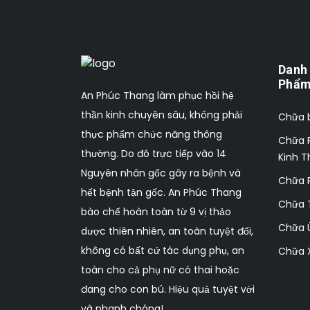
Danh
Phẩ
An Phúc Thang làm phục hồi hệ
thần kinh chuyên sâu, không phải
Chữa 
thực phẩm chức năng thông
Chữa R
thường. Do đó trực tiếp vào 14
Kinh T
Nguyên nhân gốc gây ra bệnh và
Chữa R
hết bệnh tận gốc. An Phúc Thang
Chữa 
bào chế hoàn toàn từ 9 vị thảo
Chữa Ù
dược thiên nhiên, an toàn tuyệt đối,
không có bất cứ tác dụng phụ, an
Chữa 
toàn cho cả phụ nữ có thai hoặc
đang cho con bú. Hiệu quả tuyệt vời
và nhanh chóng!