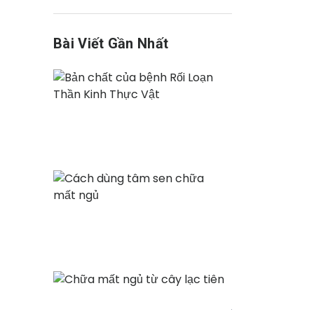
Bài Viết Gần Nhất
Bản
chất
của
Th6
bệnh
09,
Rối
2022
Loạn
Thần
Cách
Kinh
dùng
Thực
tâm
Th6
Vật
sen
09,
chữa
2022
mất
ngủ
Chữa
mất
ngủ
Th6