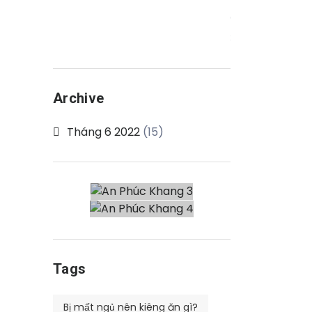
từ
09,
cây
2022
lạc
tiên
Archive
Tháng 6 2022
(15)
Tags
Bị mất ngủ nên kiêng ăn gì?