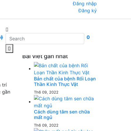
Đăng nhập
Đăng ký
 chủ
Nguyễn Văn Phương – Nghĩa Lập...
Mỹ,
hệ
0
Bài viết gần nhất
Bản chất của bệnh Rối Loạn
Thần Kinh Thực Vật
trí
c gần
Th6 09, 2022
Cách dùng tâm sen chữa
mất ngủ
Th6 09, 2022