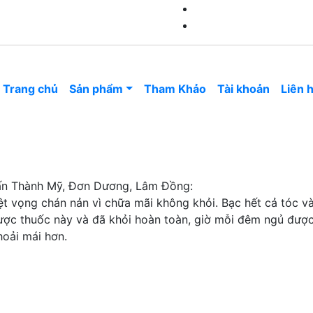
ơng –
Trang
Nghĩa Lập 4, thị trấn Thành 
Trang chủ
Sản phẩm
Tham Khảo
Tài khoản
Liên 
g:
t vọng chán nản vì chữa mãi không khỏi. Bạc hết cả tóc và 
được thuốc này và đã khỏi hoàn toàn, giờ mỗi đêm ngủ đượ
hoải mái hơn.